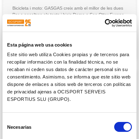
Bicicleta i moto: GASGAS creix amb el millor de les dues
Per a nosaltres els tests i bicis Demo a Sea Otter Europe
Costa Brava
LLEGIR MÉS »
Esta página web usa cookies
20 de juliol de 2023
Este sitio web utiliza Cookies propias y de terceros para
recopilar información con la finalidad técnica, no se
recaban ni ceden sus datos de carácter personal sin su
consentimiento. Asimismo, se informa que este sitio web
dispone de enlaces a sitios web de terceros con políticas
de privacidad ajenas a OCISPORT SERVEIS
ESPORTIUS SLU (GRUPO).
Selección
Necesarias
de
consentimiento