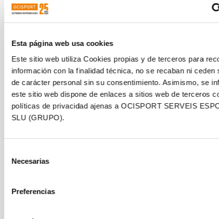
Esta página web usa cookies
Este sitio web utiliza Cookies propias y de terceros para reco
información con la finalidad técnica, no se recaban ni ceden
Síguenos en redes para poder conocer las
de carácter personal sin su consentimiento. Asimismo, se i
novedades y innovaciones del sector.
este sitio web dispone de enlaces a sitios web de terceros c
políticas de privacidad ajenas a OCISPORT SERVEIS ES
SLU (GRUPO).
INSTITUTIONAL SPONSORS
Selección
Necesarias
de
consentimiento
Preferencias