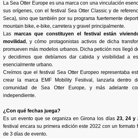
La Sea Otter Europe es una marca con una vinculación esenc
sus orígenes, con el festival Sea Otter Classic y de refer
Seca), sino que también por su programa fuertemente deporti
mountain bike, e-bike, carretera y gravel principalmente.
Las
marcas que constituyen el festival están viviend
movilidad
, y cómo protagonistas activos de dicha transf
promueven más modelos urbanos. Dicha petición nos llegó de
y decidimos que debíamos dar cabida y visibilidad a e
esencialmente urbano.
Creímos que el festival Sea Otter Europeo representaba e
crear la marca EMF Mobility Festival, lanzarla dentro de
comunidad de Sea Otter Europe, y más adelante cons
independiente.
¿Con qué fechas juega?
Es un evento que se organiza en Girona los días
23, 24 y
festival encara su primera edición este 2022 con un formato fes
de 3 días de evento.