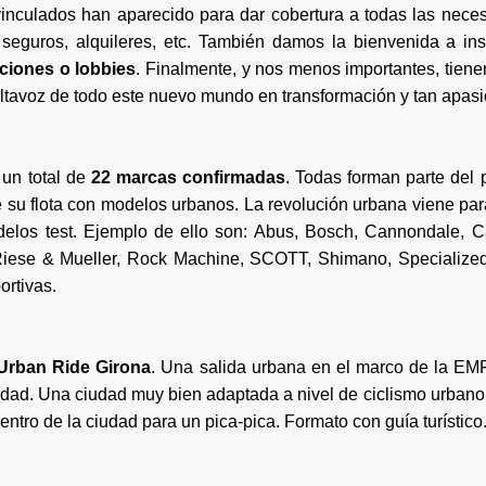
vinculados han aparecido para dar cobertura a todas las nece
eguros, alquileres, etc. También damos la bienvenida a inst
ciones o lobbies
. Finalmente, y nos menos importantes, tien
altavoz de todo este nuevo mundo en transformación y tan apas
 un total de
22 marcas confirmadas
. Todas forman parte del
e su flota con modelos urbanos. La revolución urbana viene par
elos test. Ejemplo de ello son:
Abus, Bosch, Cannondale, Ca
Riese & Mueller, Rock Machine, SCOTT, Shimano, Specialized,
ortivas.
Urban Ride Girona
. Una salida urbana en el marco de la EMF 
udad. Una ciudad muy bien adaptada a nivel de ciclismo urbano, 
tro de la ciudad para un pica-pica. Formato con guía turístico. 