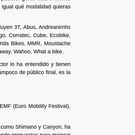
 igual qué modalidad quieras
cluyen 3T, Abus, Andreanimhs
go, Corratec, Cube, Ecobike,
erida Bikes, MMR, Moustache
taway, Wahoo, What a bike.
tor lo ha entendido y tienen
ampoco de público final, es la
MF (Euro Mobility Festival),
r, como Shimano y Canyon, ha
iendo propuestas para mejorar