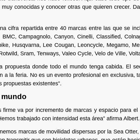
s muy conocidas y conocer otras que quieren crecer. Da
na cifra repartida entre 40 marcas entre las que se in
 BMC, Campagnolo, Canyon, Cinelli, Classified, Colna
 bike, Husqvarna, Lee Cougan, Leoncycle, Megamo, M
 Rotwild, Sram, Tenways, Valeo Cycle, Velo de Ville, Vol
a propuesta donde todo el mundo tenga cabida. El sec
 a la feria. No es un evento profesional en exclusiva, t
s propuestas existentes”.
el mundo
firme va por incremento de marcas y espacio para el E
 Hemos trabajado con intensidad esta área” afirma Albert.
tenemos marcas de movilidad dispersas por la Sea Otte
n transmitir que son bicicletas urbanas, que están hac