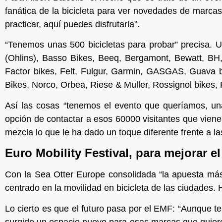
fanática de la bicicleta para ver novedades de marca
practicar, aquí puedes disfrutarla”.
“Tenemos unas 500 bicicletas para probar” precisa. U
(Ohlins), Basso Bikes, Beeq, Bergamont, Bewatt, BH,
Factor bikes, Felt, Fulgur, Garmin, GASGAS, Guava
Bikes, Norco, Orbea, Riese & Muller, Rossignol bikes,
Así las cosas “tenemos el evento que queríamos, un
opción de contactar a esos 60000 visitantes que vienen
mezcla lo que le ha dado un toque diferente frente a la
Euro Mobility Festival, para mejorar 
Con la Sea Otter Europe consolidada “la apuesta más 
centrado en la movilidad en bicicleta de las ciudades.
Lo cierto es que el futuro pasa por el EMF: “Aunque 
surgido un espacio nuevo para esas marcas que quiere