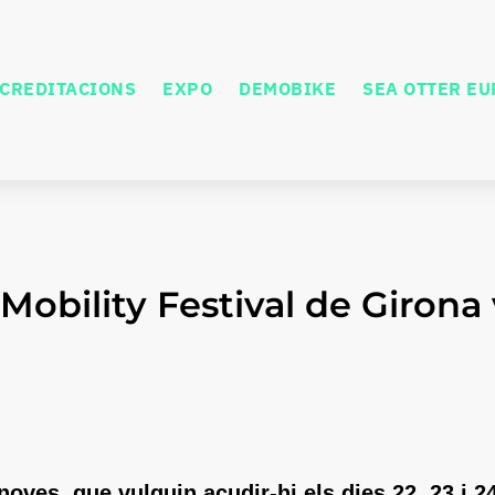
CREDITACIONS
EXPO
DEMOBIKE
SEA OTTER E
 Mobility Festival de Girona
 noves, que
vulguin
acudir-
hi
els
dies
22, 23 i 2