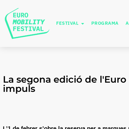
FESTIVAL
PROGRAMA
A
La segona edició de l'Euro
impuls
L’1 de
febrer
s’obre
la reserva per a marques