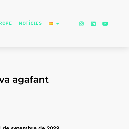
UROPE
NOTÍCIES
 va agafant
4 de
setembre
de 2023.