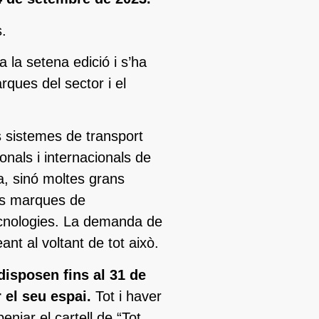
s.
 la setena edició i s’ha
rques del sector i el
ls sistemes de transport
nals i internacionals de
a, sinó moltes grans
ves marques de
tecnologies. La demanda de
nt al voltant de tot això.
disposen fins al 31 de
 el seu espai.
Tot i haver
enjar el cartell de “Tot