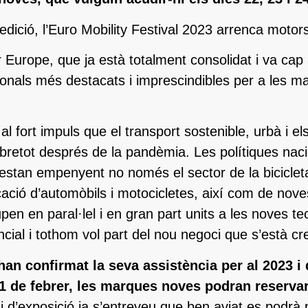
edició, l’Euro Mobility Festival 2023 arrenca motor
r Europe, que ja està totalment consolidat i va cap a
cionals més destacats i imprescindibles per a les ma
al fort impuls que el transport sostenible, urbà i e
bretot després de la pandèmia. Les polítiques nacio
 estan empenyent no només el sector de la biciclet
cació d’automòbils i motocicletes, així com de no
en en paral·lel i en gran part units a les noves 
al i tothom vol part del nou negoci que s’està crea
an confirmat la seva assistència per al 2023 i 
l’1 de febrer, les marques noves podran reservar
i d’exposició ja s’entreveu que ben aviat es podrà p