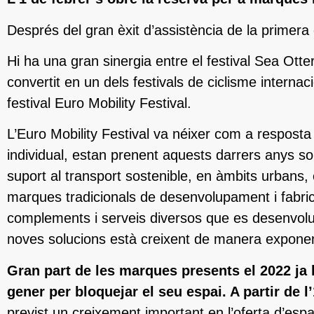
Després del gran èxit d’assistència de la primera 
Hi ha una gran sinergia entre el festival Sea Otte
convertit en un dels festivals de ciclisme interna
festival Euro Mobility Festival.
L’Euro Mobility Festival va néixer com a resposta 
individual, estan prenent aquests darrers anys so
suport al transport sostenible, en àmbits urbans,
marques tradicionals de desenvolupament i fabri
complements i serveis diversos que es desenvolup
noves solucions està creixent de manera exponenci
Gran part de les marques presents el 2022 ja h
gener per bloquejar el seu espai. A partir de 
previst un creixement important en l’oferta d’espa