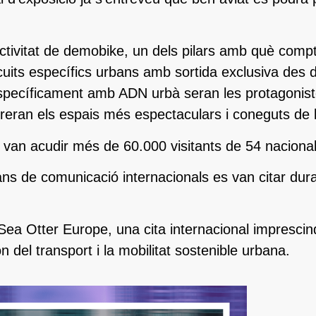
ctivitat de demobike, un dels pilars amb què compt
uits específics urbans amb sortida exclusiva des de
cíficament amb ADN urbà seran les protagoniste
orreran els espais més espectaculars i coneguts de l
, van acudir més de 60.000 visitants de 54 nacionali
ans de comunicació internacionals es van citar dur
a Otter Europe, una cita internacional imprescindi
 del transport i la mobilitat sostenible urbana.